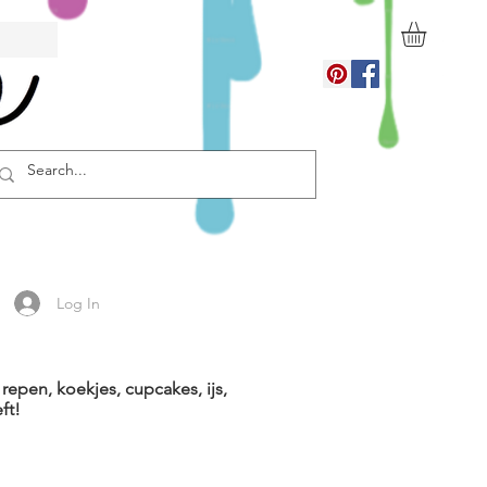
Log In
repen, koekjes, cupcakes, ijs,
ft!